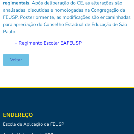
regimentais
. Após deliberação do CE, as alterações são
analisadas, discutidas e homologadas na Congregação da
FEUSP. Posteriormente, as modificações são encaminhadas
para apreciação do Conselho Estadual de Educação de São
Paulo.
–
Regimento Escolar EAFEUSP
Voltar
ENDEREÇO
Escola de Aplicação da FEUSP